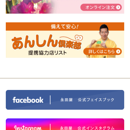
2024/01/19
令和6年能登半島地震災害の寄付のご報
告
2024/01/01
年始もご遠慮無くお電話ください。
2024/01/01
人形供養 寄付のご報告
2023/12/16
終活なるほど教室＠小さな家族葬ハウ
ス®上鶴間 エンディングノートを書いてみよう！
2023/11/29
永田屋創業110周年記念式典 レンブラ
ントホテル東京町田