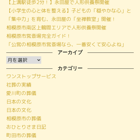
【上溝駅徒歩2分！】永田屋で人形供養祭開催
【小学生の心と体を整える】子どもの「穏やかな心」と
「集中力」を育む、永田屋の「坐禅教室」開催！
相模原市南区上鶴間エリアで人形供養祭開催
相模原市営斎場完全ガイド！
「公営の相模原市営斎場なら、一番安くて安心よね」
アーカイブ
ア
ー
カテゴリー
ワンストップサービス
カ
社葬の実績
イ
愛川町の葬儀
ブ
日本の文化
日本の文化
相模原市の葬儀
おひとりさま日記
町田市の葬儀