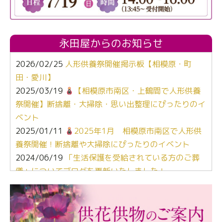
永田屋からのお知らせ
2026/02/25
人形供養祭開催掲示板【相模原・町
田・愛川】
2025/03/19
【相模原市南区・上鶴間で人形供養
祭開催】断捨離・大掃除・思い出整理にぴったりのイ
ベント
2025/01/11
2025年1月 相模原市南区で人形供
養祭開催！断捨離や大掃除にぴったりのイベント
2024/06/19
「生活保護を受給されている方のご葬
儀」についてブログを更新いたしました！
2024/03/06
【終活なるほど教室】「マンガで学
ぶ！はじめてのお葬式」小さな家族葬ハウス®町田成
瀬 ご参加ありがとうございました！