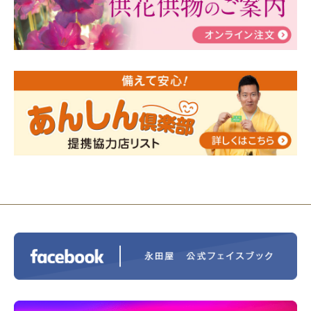
瀬 ご参加ありがとうございました！
2024/01/19
令和6年能登半島地震災害の寄付のご報
告
2024/01/01
年始もご遠慮無くお電話ください。
2024/01/01
人形供養 寄付のご報告
2023/12/16
終活なるほど教室＠小さな家族葬ハウ
ス®上鶴間 エンディングノートを書いてみよう！
2023/11/29
永田屋創業110周年記念式典 レンブラ
ントホテル東京町田