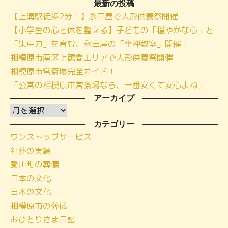
最新の投稿
【上溝駅徒歩2分！】永田屋で人形供養祭開催
【小学生の心と体を整える】子どもの「穏やかな心」と
「集中力」を育む、永田屋の「坐禅教室」開催！
相模原市南区上鶴間エリアで人形供養祭開催
相模原市営斎場完全ガイド！
「公営の相模原市営斎場なら、一番安くて安心よね」
アーカイブ
ア
ー
カテゴリー
ワンストップサービス
カ
社葬の実績
イ
愛川町の葬儀
ブ
日本の文化
日本の文化
相模原市の葬儀
おひとりさま日記