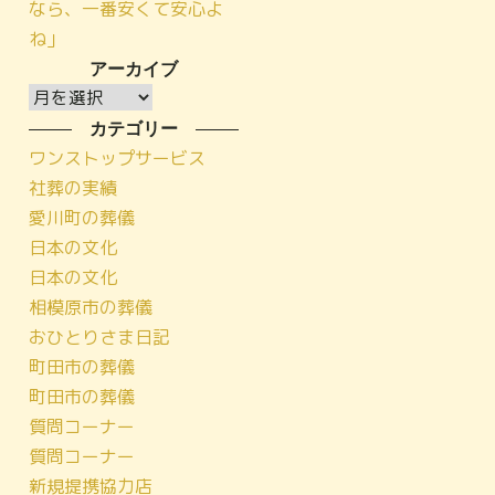
なら、一番安くて安心よ
ね」
アーカイブ
ア
ー
カテゴリー
カ
ワンストップサービス
イ
社葬の実績
ブ
愛川町の葬儀
日本の文化
日本の文化
相模原市の葬儀
おひとりさま日記
町田市の葬儀
町田市の葬儀
質問コーナー
質問コーナー
新規提携協力店