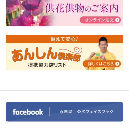
瀬 ご参加ありがとうございました！
2024/01/19
令和6年能登半島地震災害の寄付のご報
告
2024/01/01
年始もご遠慮無くお電話ください。
2024/01/01
人形供養 寄付のご報告
2023/12/16
終活なるほど教室＠小さな家族葬ハウ
ス®上鶴間 エンディングノートを書いてみよう！
2023/11/29
永田屋創業110周年記念式典 レンブラ
ントホテル東京町田