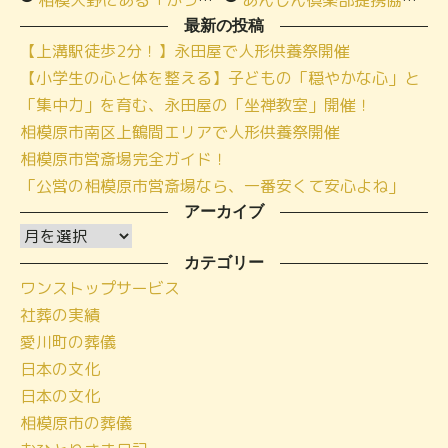
最新の投稿
【上溝駅徒歩2分！】永田屋で人形供養祭開催
【小学生の心と体を整える】子どもの「穏やかな心」と
「集中力」を育む、永田屋の「坐禅教室」開催！
相模原市南区上鶴間エリアで人形供養祭開催
相模原市営斎場完全ガイド！
「公営の相模原市営斎場なら、一番安くて安心よね」
アーカイブ
ア
ー
カテゴリー
ワンストップサービス
カ
社葬の実績
イ
愛川町の葬儀
ブ
日本の文化
日本の文化
相模原市の葬儀