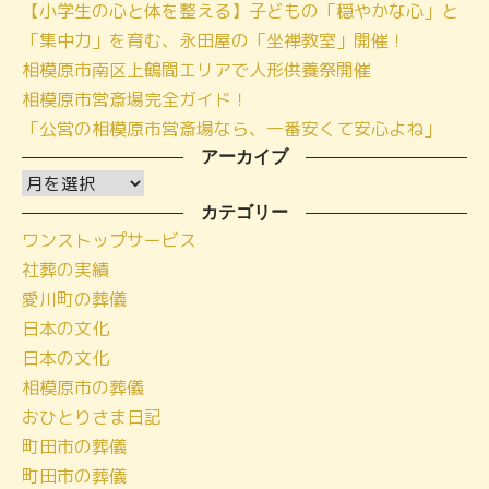
【小学生の心と体を整える】子どもの「穏やかな心」と
「集中力」を育む、永田屋の「坐禅教室」開催！
相模原市南区上鶴間エリアで人形供養祭開催
相模原市営斎場完全ガイド！
「公営の相模原市営斎場なら、一番安くて安心よね」
アーカイブ
ア
ー
カテゴリー
ワンストップサービス
カ
社葬の実績
イ
愛川町の葬儀
ブ
日本の文化
日本の文化
相模原市の葬儀
おひとりさま日記
町田市の葬儀
町田市の葬儀