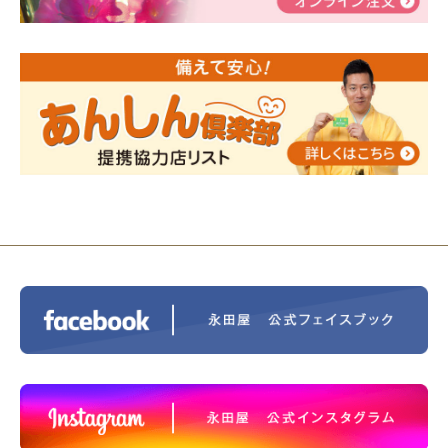
告
2024/01/01
年始もご遠慮無くお電話ください。
2024/01/01
人形供養 寄付のご報告
2023/12/16
終活なるほど教室＠小さな家族葬ハウ
ス®上鶴間 エンディングノートを書いてみよう！
2023/11/29
永田屋創業110周年記念式典 レンブラ
ントホテル東京町田