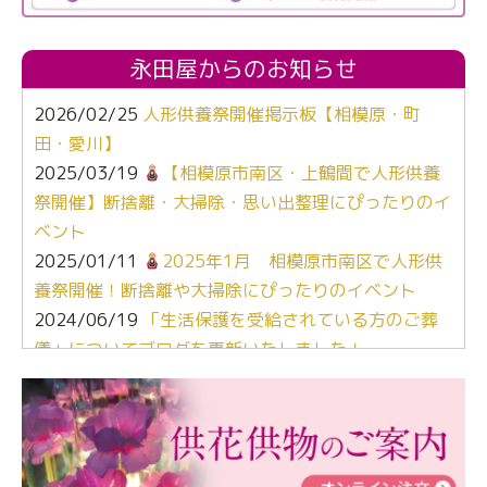
永田屋からのお知らせ
2026/02/25
人形供養祭開催掲示板【相模原・町
田・愛川】
2025/03/19
【相模原市南区・上鶴間で人形供養
祭開催】断捨離・大掃除・思い出整理にぴったりのイ
ベント
2025/01/11
2025年1月 相模原市南区で人形供
養祭開催！断捨離や大掃除にぴったりのイベント
2024/06/19
「生活保護を受給されている方のご葬
儀」についてブログを更新いたしました！
2024/03/06
【終活なるほど教室】「マンガで学
ぶ！はじめてのお葬式」小さな家族葬ハウス®町田成
瀬 ご参加ありがとうございました！
2024/01/19
令和6年能登半島地震災害の寄付のご報