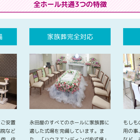
全ホール共通3つの特徴
備
家族葬完全対応
なご安置
永田屋のすべてのホールに家族葬に
もしも
病院など
適した式場を完備しています。ま
用の事
な他、住
た、「ハウスエンディング®式場」
など、