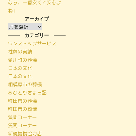
なら、一番安くて安心よ
ね」
アーカイブ
ア
ー
カテゴリー
カ
ワンストップサービス
イ
社葬の実績
ブ
愛川町の葬儀
日本の文化
日本の文化
相模原市の葬儀
おひとりさま日記
町田市の葬儀
町田市の葬儀
質問コーナー
質問コーナー
新規提携協力店