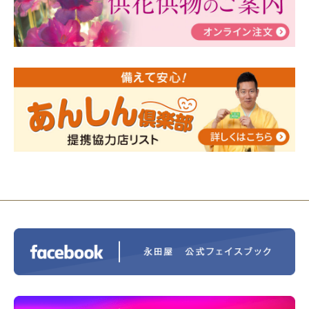
2024/01/19
令和6年能登半島地震災害の寄付のご報
告
2024/01/01
年始もご遠慮無くお電話ください。
2024/01/01
人形供養 寄付のご報告
2023/12/16
終活なるほど教室＠小さな家族葬ハウ
ス®上鶴間 エンディングノートを書いてみよう！
2023/11/29
永田屋創業110周年記念式典 レンブラ
ントホテル東京町田