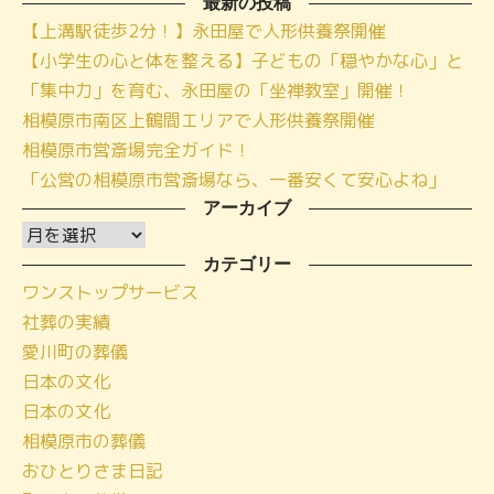
最新の投稿
【上溝駅徒歩2分！】永田屋で人形供養祭開催
【小学生の心と体を整える】子どもの「穏やかな心」と
「集中力」を育む、永田屋の「坐禅教室」開催！
相模原市南区上鶴間エリアで人形供養祭開催
相模原市営斎場完全ガイド！
「公営の相模原市営斎場なら、一番安くて安心よね」
アーカイブ
ア
ー
カテゴリー
ワンストップサービス
カ
社葬の実績
イ
愛川町の葬儀
ブ
日本の文化
日本の文化
相模原市の葬儀
おひとりさま日記