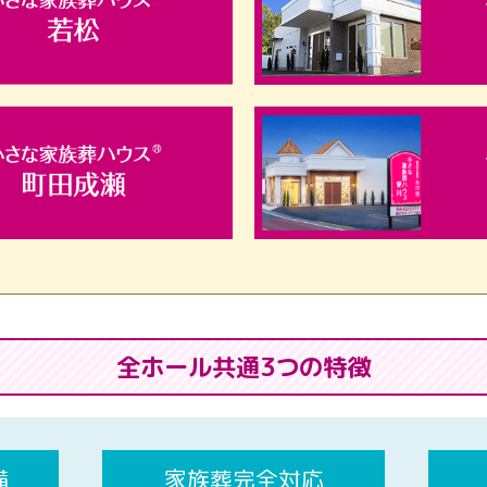
全ホール共通3つの特徴
備
家族葬完全対応