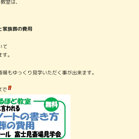
ど教室は、
と家族葬の費用
いて
ます。
斎場もゆっくり見学いただく事が出来ます。
まで