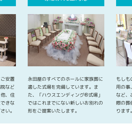
なご安置
永田屋のすべてのホールに家族葬に
もしも
病院など
適した式場を完備しています。ま
用の事
な他、住
た、「ハウスエンディング®式場」
など、
置できな
ではこれまでにない新しいお別れの
際の葬
ださい。
形をご提案いたします。
ります