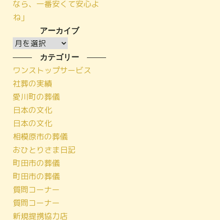
なら、一番安くて安心よ
ね」
アーカイブ
ア
ー
カテゴリー
カ
ワンストップサービス
イ
社葬の実績
ブ
愛川町の葬儀
日本の文化
日本の文化
相模原市の葬儀
おひとりさま日記
町田市の葬儀
町田市の葬儀
質問コーナー
質問コーナー
新規提携協力店