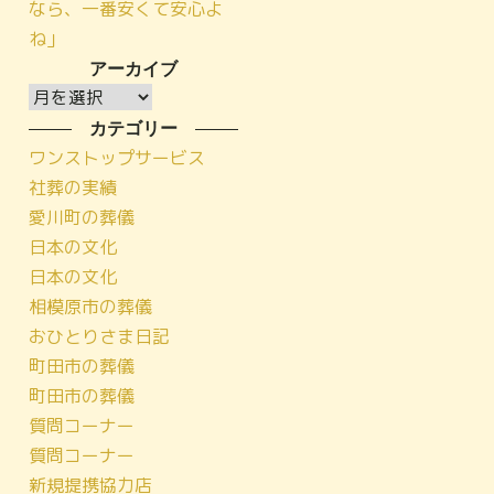
なら、一番安くて安心よ
ね」
アーカイブ
ア
ー
カテゴリー
カ
ワンストップサービス
イ
社葬の実績
ブ
愛川町の葬儀
日本の文化
日本の文化
相模原市の葬儀
おひとりさま日記
町田市の葬儀
町田市の葬儀
質問コーナー
質問コーナー
新規提携協力店