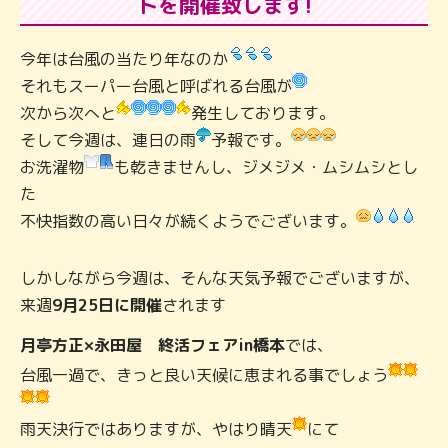
トを開催致します!
今年は台風の当たり年なのか
それもスーパー台風と呼ばれる台風が
次から次へと
発生しております。
そして今週は、連日の雨
予報です。
お洗濯物
も乾きませんし、ジメジメ・ムシムシとし
た
不快指数の高い日々が続くようでございます。
しかしながら今週は、そんな天気予報でございますが、
来週
9月25日に開催
されます
月亭方正×永田屋 終活フェアin橋本
では、
台風一過で、きっと良い天候に恵まれる事でしょう
雨天決行ではありますが、やはり晴天
にて