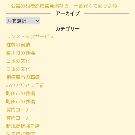
「公営の相模原市営斎場なら、一番安くて安心よね」
アーカイブ
ア
ー
カテゴリー
ワンストップサービス
カ
社葬の実績
イ
愛川町の葬儀
ブ
日本の文化
日本の文化
相模原市の葬儀
おひとりさま日記
町田市の葬儀
町田市の葬儀
質問コーナー
質問コーナー
新規提携協力店
なるほど教室