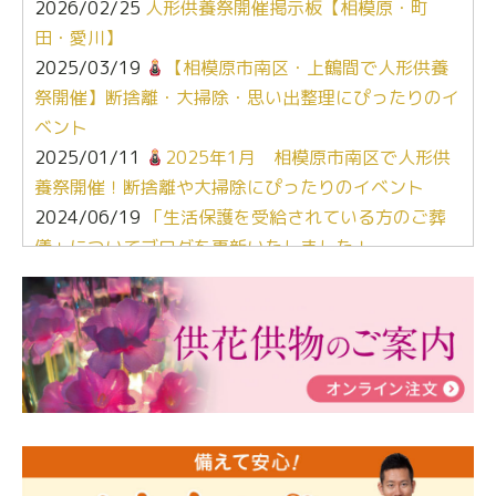
2026/02/25
人形供養祭開催掲示板【相模原・町
田・愛川】
2025/03/19
【相模原市南区・上鶴間で人形供養
祭開催】断捨離・大掃除・思い出整理にぴったりのイ
ベント
2025/01/11
2025年1月 相模原市南区で人形供
養祭開催！断捨離や大掃除にぴったりのイベント
2024/06/19
「生活保護を受給されている方のご葬
儀」についてブログを更新いたしました！
2024/03/06
【終活なるほど教室】「マンガで学
ぶ！はじめてのお葬式」小さな家族葬ハウス®町田成
瀬 ご参加ありがとうございました！
2024/01/19
令和6年能登半島地震災害の寄付のご報
告
2024/01/01
年始もご遠慮無くお電話ください。
2024/01/01
人形供養 寄付のご報告
2023/12/16
終活なるほど教室＠小さな家族葬ハウ