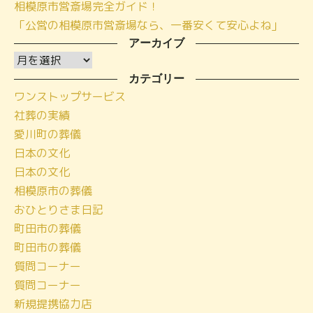
相模原市営斎場完全ガイド！
「公営の相模原市営斎場なら、一番安くて安心よね」
アーカイブ
ア
ー
カテゴリー
ワンストップサービス
カ
社葬の実績
イ
愛川町の葬儀
ブ
日本の文化
日本の文化
相模原市の葬儀
おひとりさま日記
町田市の葬儀
町田市の葬儀
質問コーナー
質問コーナー
新規提携協力店