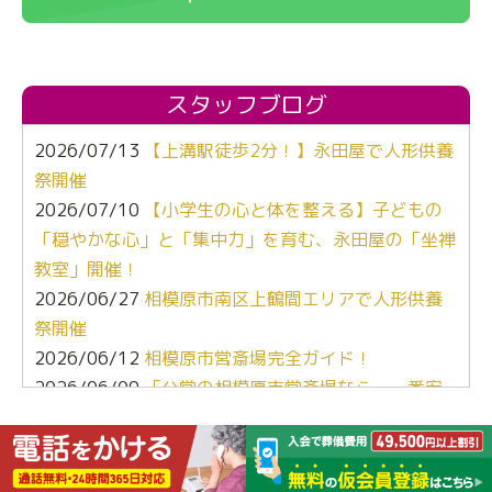
スタッフブログ
2026/07/13
【上溝駅徒歩2分！】永田屋で人形供養
祭開催
2026/07/10
【小学生の心と体を整える】子どもの
「穏やかな心」と「集中力」を育む、永田屋の「坐禅
教室」開催！
2026/06/27
相模原市南区上鶴間エリアで人形供養
祭開催
2026/06/12
相模原市営斎場完全ガイド！
2026/06/09
「公営の相模原市営斎場なら、一番安
くて安心よね」
2026/05/12
【ぶっちゃけ比較】葬儀社選び、キー
ワードは「心」と「地元愛」でした。