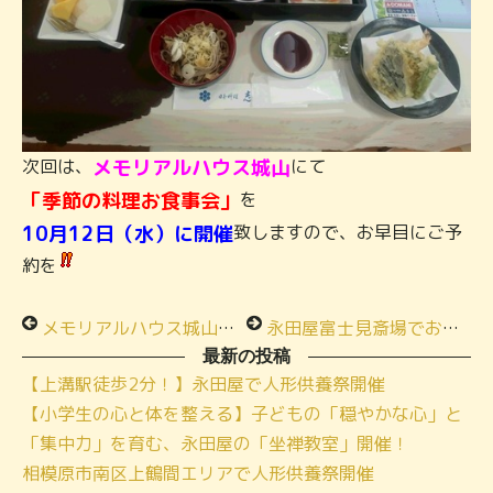
次回は、
メモリアルハウス城山
にて
「季節の料理お食事会」
を
10月12日（水）に開催
致しますので、お早目にご予
約を
メモリアルハウス城山にて連日開催！
永田屋富士見斎場でお食事会開催します！
最新の投稿
【上溝駅徒歩2分！】永田屋で人形供養祭開催
【小学生の心と体を整える】子どもの「穏やかな心」と
「集中力」を育む、永田屋の「坐禅教室」開催！
相模原市南区上鶴間エリアで人形供養祭開催