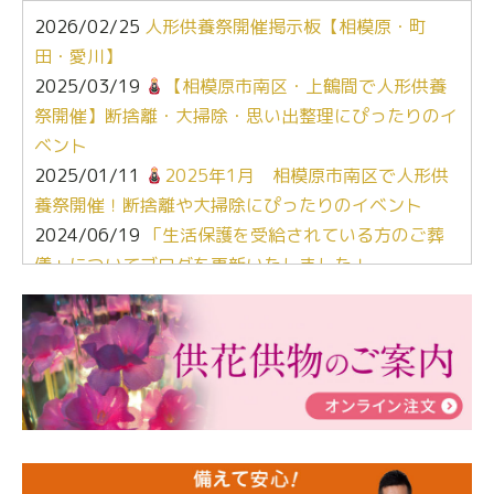
2026/02/25
人形供養祭開催掲示板【相模原・町
田・愛川】
2025/03/19
【相模原市南区・上鶴間で人形供養
祭開催】断捨離・大掃除・思い出整理にぴったりのイ
ベント
2025/01/11
2025年1月 相模原市南区で人形供
養祭開催！断捨離や大掃除にぴったりのイベント
2024/06/19
「生活保護を受給されている方のご葬
儀」についてブログを更新いたしました！
2024/03/06
【終活なるほど教室】「マンガで学
ぶ！はじめてのお葬式」小さな家族葬ハウス®町田成
瀬 ご参加ありがとうございました！
2024/01/19
令和6年能登半島地震災害の寄付のご報
告
2024/01/01
年始もご遠慮無くお電話ください。
2024/01/01
人形供養 寄付のご報告