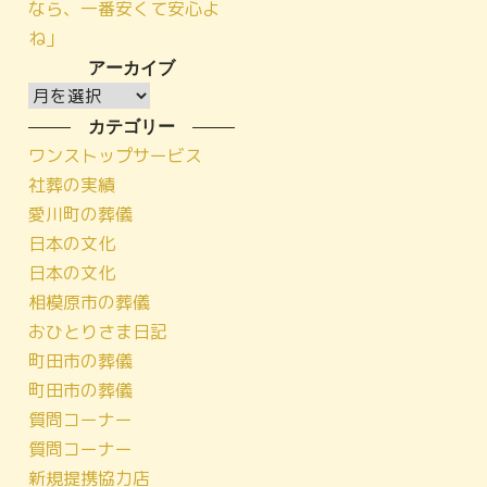
なら、一番安くて安心よ
ね」
アーカイブ
ア
ー
カテゴリー
カ
ワンストップサービス
イ
社葬の実績
ブ
愛川町の葬儀
日本の文化
日本の文化
相模原市の葬儀
おひとりさま日記
町田市の葬儀
町田市の葬儀
質問コーナー
質問コーナー
新規提携協力店