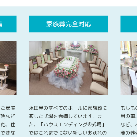
備
家族葬完全対応
なご安置
永田屋のすべてのホールに家族葬に
もしも
病院など
適した式場を完備しています。ま
用の事
な他、住
た、「ハウスエンディング®式場」
など、
置できな
ではこれまでにない新しいお別れの
際の葬