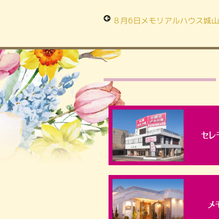
８月6日メモリアルハウス城山にて 「永代供養・お墓の選び方＆“エンディングノー