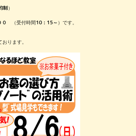
約制
）
10
15
００
（受付時間
：
～
）です。
ております。