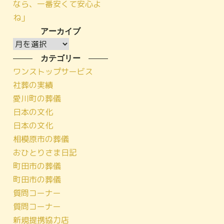
なら、一番安くて安心よ
ね」
アーカイブ
ア
ー
カテゴリー
カ
ワンストップサービス
イ
社葬の実績
ブ
愛川町の葬儀
日本の文化
日本の文化
相模原市の葬儀
おひとりさま日記
町田市の葬儀
町田市の葬儀
質問コーナー
質問コーナー
新規提携協力店