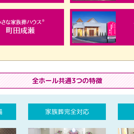
全ホール共通3つの特徴
備
家族葬完全対応