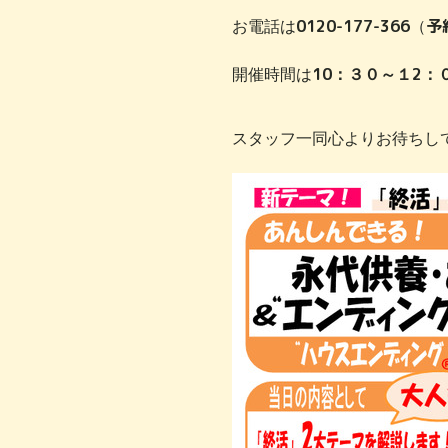
0120-177-366
予
お電話は
（
10
2
開催時間は
：３０～１
：
スタッフ一同心よりお待ちし