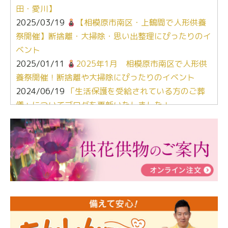
田・愛川】
2025/03/19
【相模原市南区・上鶴間で人形供養
祭開催】断捨離・大掃除・思い出整理にぴったりのイ
ベント
2025/01/11
2025年1月 相模原市南区で人形供
養祭開催！断捨離や大掃除にぴったりのイベント
2024/06/19
「生活保護を受給されている方のご葬
儀」についてブログを更新いたしました！
2024/03/06
【終活なるほど教室】「マンガで学
ぶ！はじめてのお葬式」小さな家族葬ハウス®町田成
瀬 ご参加ありがとうございました！
2024/01/19
令和6年能登半島地震災害の寄付のご報
告
2024/01/01
年始もご遠慮無くお電話ください。
2024/01/01
人形供養 寄付のご報告
2023/12/16
終活なるほど教室＠小さな家族葬ハウ