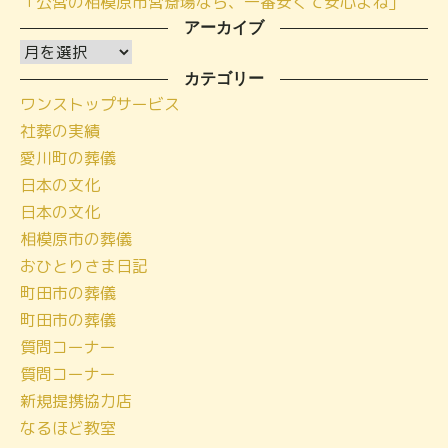
「公営の相模原市営斎場なら、一番安くて安心よね」
アーカイブ
ア
ー
カテゴリー
ワンストップサービス
カ
社葬の実績
イ
愛川町の葬儀
ブ
日本の文化
日本の文化
相模原市の葬儀
おひとりさま日記
町田市の葬儀
町田市の葬儀
質問コーナー
質問コーナー
新規提携協力店
なるほど教室