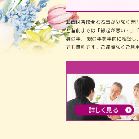
葬儀は普段関わる事が少なく専
と昔前までは「縁起が悪い…」
身の事、 親の事を事前に相談
でも無料です。ご遠慮なくご利