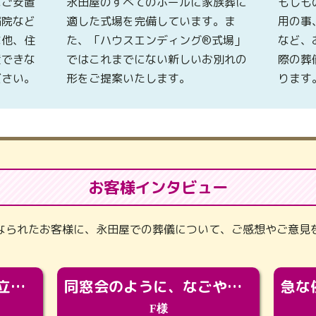
なご安置
永田屋のすべてのホールに家族葬に
もしも
病院など
適した式場を完備しています。ま
用の事
な他、住
た、「ハウスエンディング®式場」
など、
置できな
ではこれまでにない新しいお別れの
際の葬
ださい。
形をご提案いたします。
ります
お客様インタビュー
なられたお客様に、永田屋での葬儀について、ご感想やご意見
「カッコよくなって旅立っていってくれました（笑）もっとカッコいいって言ってあげればよかったな」
同窓会のように、なごやかに。92歳の旅立ちを彩った、再会と感謝の場
F様