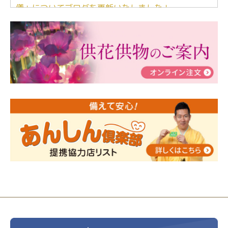
儀」についてブログを更新いたしました！
2024/03/06
【終活なるほど教室】「マンガで学
ぶ！はじめてのお葬式」小さな家族葬ハウス®町田成
瀬 ご参加ありがとうございました！
2024/01/19
令和6年能登半島地震災害の寄付のご報
告
2024/01/01
年始もご遠慮無くお電話ください。
2024/01/01
人形供養 寄付のご報告
2023/12/16
終活なるほど教室＠小さな家族葬ハウ
ス®上鶴間 エンディングノートを書いてみよう！
2023/11/29
永田屋創業110周年記念式典 レンブラ
ントホテル東京町田