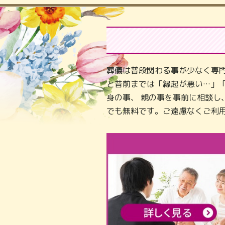
葬儀は普段関わる事が少なく専
と昔前までは「縁起が悪い…」
身の事、 親の事を事前に相談
でも無料です。ご遠慮なくご利