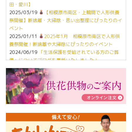
田・愛川】
2025/03/19
【相模原市南区・上鶴間で人形供養
祭開催】断捨離・大掃除・思い出整理にぴったりのイ
ベント
2025/01/11
2025年1月 相模原市南区で人形供
養祭開催！断捨離や大掃除にぴったりのイベント
2024/06/19
「生活保護を受給されている方のご葬
儀」についてブログを更新いたしました！
2024/03/06
【終活なるほど教室】「マンガで学
ぶ！はじめてのお葬式」小さな家族葬ハウス®町田成
瀬 ご参加ありがとうございました！
2024/01/19
令和6年能登半島地震災害の寄付のご報
告
2024/01/01
年始もご遠慮無くお電話ください。
2024/01/01
人形供養 寄付のご報告
2023/12/16
終活なるほど教室＠小さな家族葬ハウ
ス®上鶴間 エンディングノートを書いてみよう！