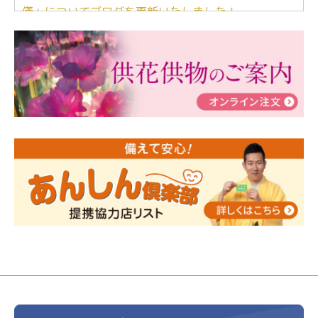
儀」についてブログを更新いたしました！
2024/03/06
【終活なるほど教室】「マンガで学
ぶ！はじめてのお葬式」小さな家族葬ハウス®町田成
瀬 ご参加ありがとうございました！
2024/01/19
令和6年能登半島地震災害の寄付のご報
告
2024/01/01
年始もご遠慮無くお電話ください。
2024/01/01
人形供養 寄付のご報告
2023/12/16
終活なるほど教室＠小さな家族葬ハウ
ス®上鶴間 エンディングノートを書いてみよう！
2023/11/29
永田屋創業110周年記念式典 レンブラ
ントホテル東京町田