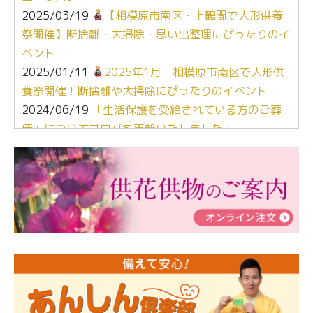
2025/03/19
【相模原市南区・上鶴間で人形供養
祭開催】断捨離・大掃除・思い出整理にぴったりのイ
ベント
2025/01/11
2025年1月 相模原市南区で人形供
養祭開催！断捨離や大掃除にぴったりのイベント
2024/06/19
「生活保護を受給されている方のご葬
儀」についてブログを更新いたしました！
2024/03/06
【終活なるほど教室】「マンガで学
ぶ！はじめてのお葬式」小さな家族葬ハウス®町田成
瀬 ご参加ありがとうございました！
2024/01/19
令和6年能登半島地震災害の寄付のご報
告
2024/01/01
年始もご遠慮無くお電話ください。
2024/01/01
人形供養 寄付のご報告
2023/12/16
終活なるほど教室＠小さな家族葬ハウ
ス®上鶴間 エンディングノートを書いてみよう！