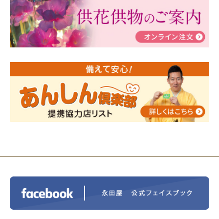
ぶ！はじめてのお葬式」小さな家族葬ハウス®町田成
瀬 ご参加ありがとうございました！
2024/01/19
令和6年能登半島地震災害の寄付のご報
告
2024/01/01
年始もご遠慮無くお電話ください。
2024/01/01
人形供養 寄付のご報告
2023/12/16
終活なるほど教室＠小さな家族葬ハウ
ス®上鶴間 エンディングノートを書いてみよう！
2023/11/29
永田屋創業110周年記念式典 レンブラ
ントホテル東京町田