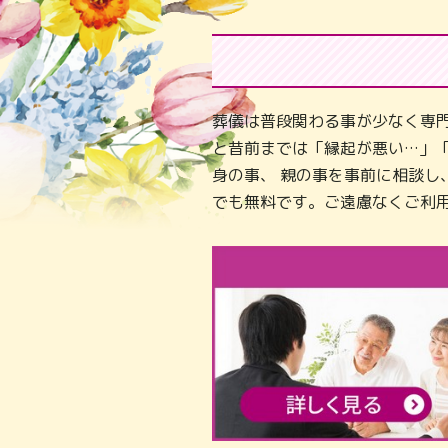
葬儀は普段関わる事が少なく専
と昔前までは「縁起が悪い…」
身の事、 親の事を事前に相談
でも無料です。ご遠慮なくご利