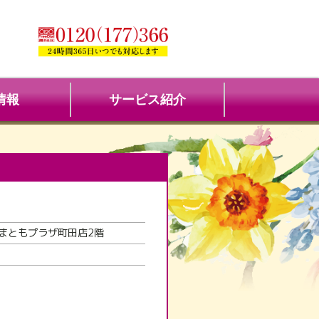
情報
サービス紹介
ままともプラザ町田店2階