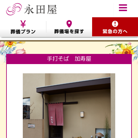
手打そば 加寿屋