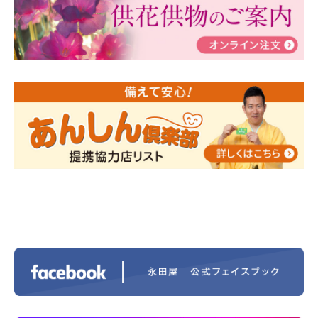
瀬 ご参加ありがとうございました！
2024/01/19
令和6年能登半島地震災害の寄付のご報
告
2024/01/01
年始もご遠慮無くお電話ください。
2024/01/01
人形供養 寄付のご報告
2023/12/16
終活なるほど教室＠小さな家族葬ハウ
ス®上鶴間 エンディングノートを書いてみよう！
2023/11/29
永田屋創業110周年記念式典 レンブラ
ントホテル東京町田