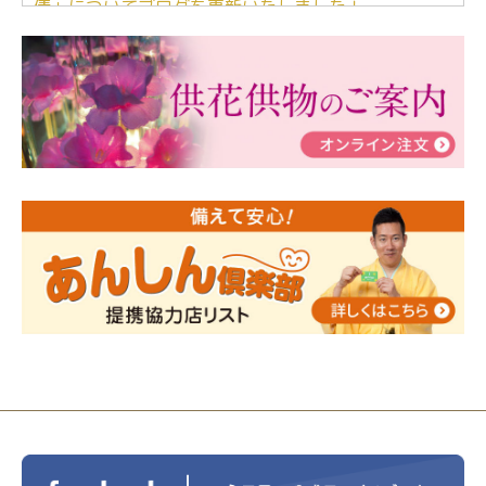
儀」についてブログを更新いたしました！
2024/03/06
【終活なるほど教室】「マンガで学
ぶ！はじめてのお葬式」小さな家族葬ハウス®町田成
瀬 ご参加ありがとうございました！
2024/01/19
令和6年能登半島地震災害の寄付のご報
告
2024/01/01
年始もご遠慮無くお電話ください。
2024/01/01
人形供養 寄付のご報告
2023/12/16
終活なるほど教室＠小さな家族葬ハウ
ス®上鶴間 エンディングノートを書いてみよう！
2023/11/29
永田屋創業110周年記念式典 レンブラ
ントホテル東京町田