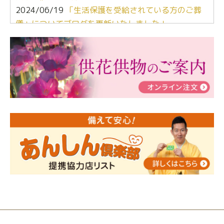
2024/06/19
「生活保護を受給されている方のご葬
儀」についてブログを更新いたしました！
2024/03/06
【終活なるほど教室】「マンガで学
ぶ！はじめてのお葬式」小さな家族葬ハウス®町田成
瀬 ご参加ありがとうございました！
2024/01/19
令和6年能登半島地震災害の寄付のご報
告
2024/01/01
年始もご遠慮無くお電話ください。
2024/01/01
人形供養 寄付のご報告
2023/12/16
終活なるほど教室＠小さな家族葬ハウ
ス®上鶴間 エンディングノートを書いてみよう！
2023/11/29
永田屋創業110周年記念式典 レンブラ
ントホテル東京町田