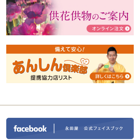
ぶ！はじめてのお葬式」小さな家族葬ハウス®町田成
瀬 ご参加ありがとうございました！
2024/01/19
令和6年能登半島地震災害の寄付のご報
告
2024/01/01
年始もご遠慮無くお電話ください。
2024/01/01
人形供養 寄付のご報告
2023/12/16
終活なるほど教室＠小さな家族葬ハウ
ス®上鶴間 エンディングノートを書いてみよう！
2023/11/29
永田屋創業110周年記念式典 レンブラ
ントホテル東京町田