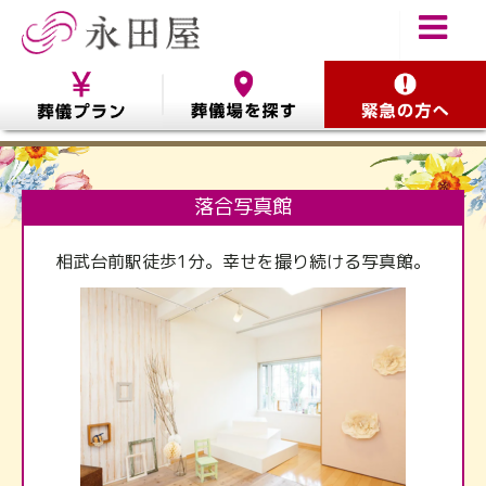
落合写真館
相武台前駅徒歩1分。幸せを撮り続ける写真館。