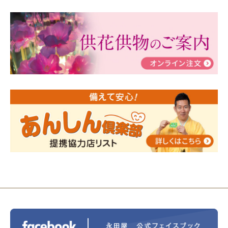
2024/03/06
【終活なるほど教室】「マンガで学
ぶ！はじめてのお葬式」小さな家族葬ハウス®町田成
瀬 ご参加ありがとうございました！
2024/01/19
令和6年能登半島地震災害の寄付のご報
告
2024/01/01
年始もご遠慮無くお電話ください。
2024/01/01
人形供養 寄付のご報告
2023/12/16
終活なるほど教室＠小さな家族葬ハウ
ス®上鶴間 エンディングノートを書いてみよう！
2023/11/29
永田屋創業110周年記念式典 レンブラ
ントホテル東京町田