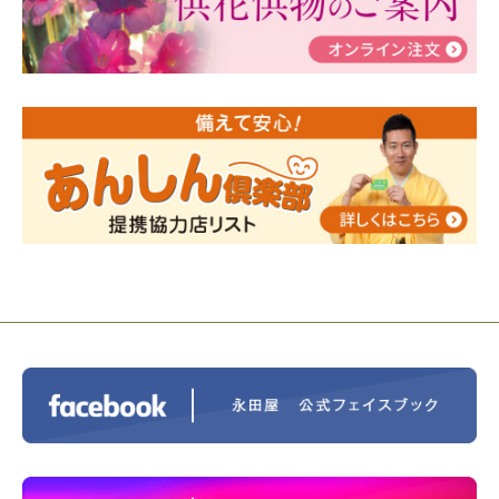
2024/01/19
令和6年能登半島地震災害の寄付のご報
告
2024/01/01
年始もご遠慮無くお電話ください。
2024/01/01
人形供養 寄付のご報告
2023/12/16
終活なるほど教室＠小さな家族葬ハウ
ス®上鶴間 エンディングノートを書いてみよう！
2023/11/29
永田屋創業110周年記念式典 レンブラ
ントホテル東京町田