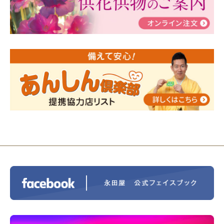
2024/01/19
令和6年能登半島地震災害の寄付のご報
告
2024/01/01
年始もご遠慮無くお電話ください。
2024/01/01
人形供養 寄付のご報告
2023/12/16
終活なるほど教室＠小さな家族葬ハウ
ス®上鶴間 エンディングノートを書いてみよう！
2023/11/29
永田屋創業110周年記念式典 レンブラ
ントホテル東京町田