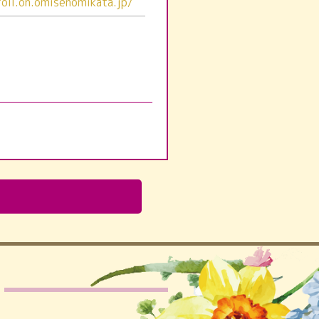
roll.on.omisenomikata.jp/