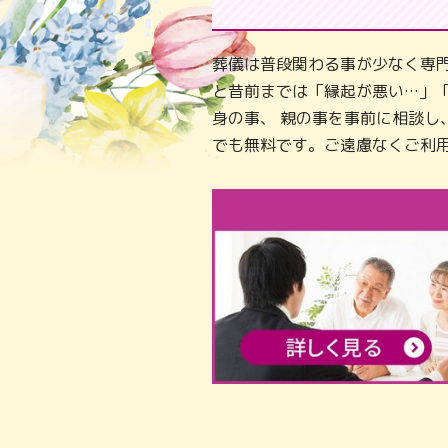
葬儀は普段関わる事が少なく専
と昔前までは「縁起が悪い…」
身の事、 親の事を事前に相談
でも無料です。ご遠慮なくご利