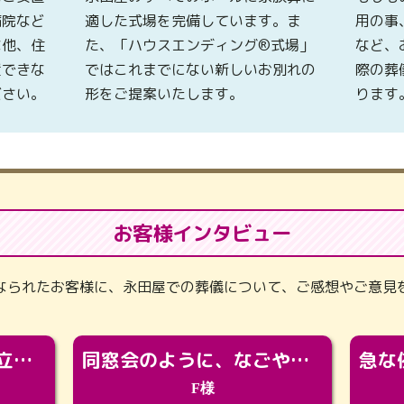
病院など
適した式場を完備しています。ま
用の事
な他、住
た、「ハウスエンディング®式場」
など、
置できな
ではこれまでにない新しいお別れの
際の葬
ださい。
形をご提案いたします。
ります
お客様インタビュー
なられたお客様に、永田屋での葬儀について、ご感想やご意見
「カッコよくなって旅立っていってくれました（笑）もっとカッコいいって言ってあげればよかったな」
同窓会のように、なごやかに。92歳の旅立ちを彩った、再会と感謝の場
F様