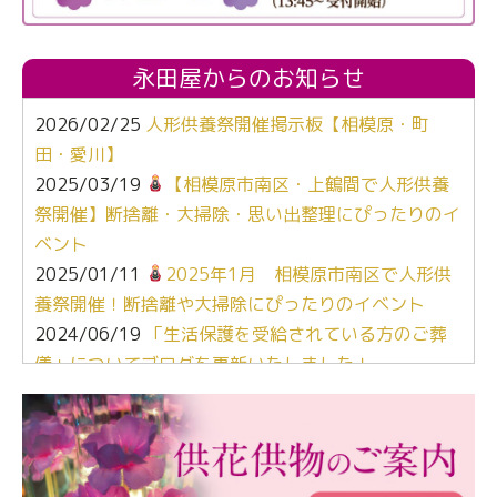
永田屋からのお知らせ
2026/02/25
人形供養祭開催掲示板【相模原・町
田・愛川】
2025/03/19
【相模原市南区・上鶴間で人形供養
祭開催】断捨離・大掃除・思い出整理にぴったりのイ
ベント
2025/01/11
2025年1月 相模原市南区で人形供
養祭開催！断捨離や大掃除にぴったりのイベント
2024/06/19
「生活保護を受給されている方のご葬
儀」についてブログを更新いたしました！
2024/03/06
【終活なるほど教室】「マンガで学
ぶ！はじめてのお葬式」小さな家族葬ハウス®町田成
瀬 ご参加ありがとうございました！
2024/01/19
令和6年能登半島地震災害の寄付のご報