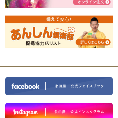
告
2024/01/01
年始もご遠慮無くお電話ください。
2024/01/01
人形供養 寄付のご報告
2023/12/16
終活なるほど教室＠小さな家族葬ハウ
ス®上鶴間 エンディングノートを書いてみよう！
2023/11/29
永田屋創業110周年記念式典 レンブラ
ントホテル東京町田