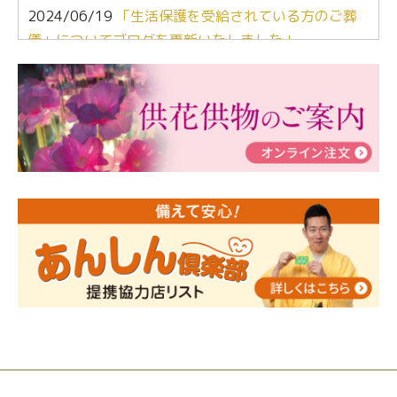
2024/06/19
「生活保護を受給されている方のご葬
儀」についてブログを更新いたしました！
2024/03/06
【終活なるほど教室】「マンガで学
ぶ！はじめてのお葬式」小さな家族葬ハウス®町田成
瀬 ご参加ありがとうございました！
2024/01/19
令和6年能登半島地震災害の寄付のご報
告
2024/01/01
年始もご遠慮無くお電話ください。
2024/01/01
人形供養 寄付のご報告
2023/12/16
終活なるほど教室＠小さな家族葬ハウ
ス®上鶴間 エンディングノートを書いてみよう！
2023/11/29
永田屋創業110周年記念式典 レンブラ
ントホテル東京町田