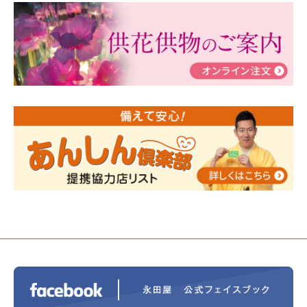
2024/03/06
【終活なるほど教室】「マンガで学
ぶ！はじめてのお葬式」小さな家族葬ハウス®町田成
瀬 ご参加ありがとうございました！
2024/01/19
令和6年能登半島地震災害の寄付のご報
告
2024/01/01
年始もご遠慮無くお電話ください。
2024/01/01
人形供養 寄付のご報告
2023/12/16
終活なるほど教室＠小さな家族葬ハウ
ス®上鶴間 エンディングノートを書いてみよう！
2023/11/29
永田屋創業110周年記念式典 レンブラ
ントホテル東京町田