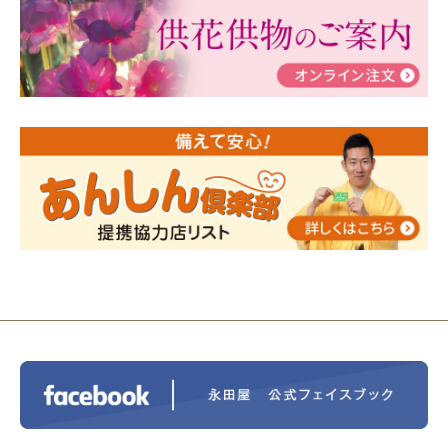
ぶ！はじめてのお葬式」小さな家族葬ハウス®町田成
瀬 ご参加ありがとうございました！
2024/01/19
令和6年能登半島地震災害の寄付のご報
告
2024/01/01
年始もご遠慮無くお電話ください。
2024/01/01
人形供養 寄付のご報告
2023/12/16
終活なるほど教室＠小さな家族葬ハウ
ス®上鶴間 エンディングノートを書いてみよう！
2023/11/29
永田屋創業110周年記念式典 レンブラ
ントホテル東京町田