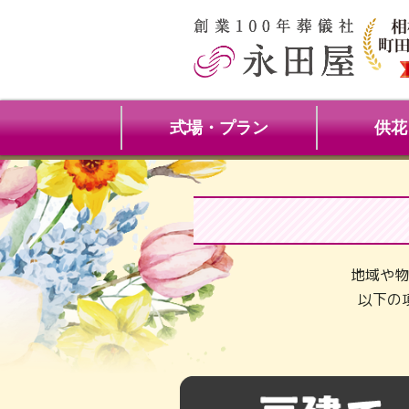
式場・プラン
供花
地域や物
以下の