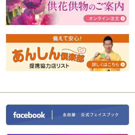
瀬 ご参加ありがとうございました！
2024/01/19
令和6年能登半島地震災害の寄付のご報
告
2024/01/01
年始もご遠慮無くお電話ください。
2024/01/01
人形供養 寄付のご報告
2023/12/16
終活なるほど教室＠小さな家族葬ハウ
ス®上鶴間 エンディングノートを書いてみよう！
2023/11/29
永田屋創業110周年記念式典 レンブラ
ントホテル東京町田