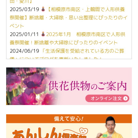
田・愛川】
2025/03/19
【相模原市南区・上鶴間で人形供養
祭開催】断捨離・大掃除・思い出整理にぴったりのイ
ベント
2025/01/11
2025年1月 相模原市南区で人形供
養祭開催！断捨離や大掃除にぴったりのイベント
2024/06/19
「生活保護を受給されている方のご葬
儀」についてブログを更新いたしました！
2024/03/06
【終活なるほど教室】「マンガで学
ぶ！はじめてのお葬式」小さな家族葬ハウス®町田成
瀬 ご参加ありがとうございました！
2024/01/19
令和6年能登半島地震災害の寄付のご報
告
2024/01/01
年始もご遠慮無くお電話ください。
2024/01/01
人形供養 寄付のご報告
2023/12/16
終活なるほど教室＠小さな家族葬ハウ
ス®上鶴間 エンディングノートを書いてみよう！