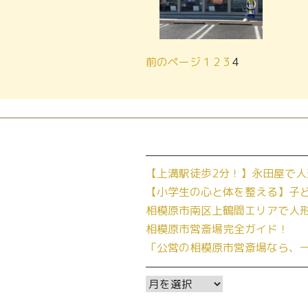
前のページ
1
2
3
4
【上溝駅徒歩2分！】永田屋で人
【小学生の心と体を整える】子
相模原市南区上鶴間エリアで人
相模原市営斎場完全ガイド！
「公営の相模原市営斎場なら、
ア
ー