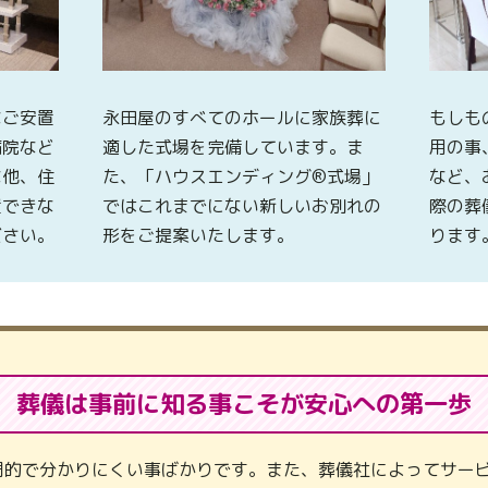
なご安置
永田屋のすべてのホールに家族葬に
もしも
病院など
適した式場を完備しています。ま
用の事
な他、住
た、「ハウスエンディング®式場」
など、
置できな
ではこれまでにない新しいお別れの
際の葬
ださい。
形をご提案いたします。
ります
葬儀は事前に知る事こそが
安心への第一歩
門的で分かりにくい事ばかりです。また、葬儀社によってサービ