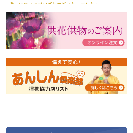
儀」についてブログを更新いたしました！
2024/03/06
【終活なるほど教室】「マンガで学
ぶ！はじめてのお葬式」小さな家族葬ハウス®町田成
瀬 ご参加ありがとうございました！
2024/01/19
令和6年能登半島地震災害の寄付のご報
告
2024/01/01
年始もご遠慮無くお電話ください。
2024/01/01
人形供養 寄付のご報告
2023/12/16
終活なるほど教室＠小さな家族葬ハウ
ス®上鶴間 エンディングノートを書いてみよう！
2023/11/29
永田屋創業110周年記念式典 レンブラ
ントホテル東京町田