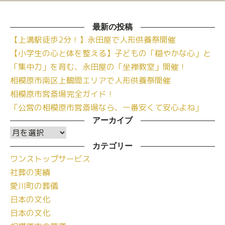
最新の投稿
【上溝駅徒歩2分！】永田屋で人形供養祭開催
【小学生の心と体を整える】子どもの「穏やかな心」と
「集中力」を育む、永田屋の「坐禅教室」開催！
相模原市南区上鶴間エリアで人形供養祭開催
相模原市営斎場完全ガイド！
「公営の相模原市営斎場なら、一番安くて安心よね」
アーカイブ
ア
ー
カテゴリー
ワンストップサービス
カ
社葬の実績
イ
愛川町の葬儀
ブ
日本の文化
日本の文化