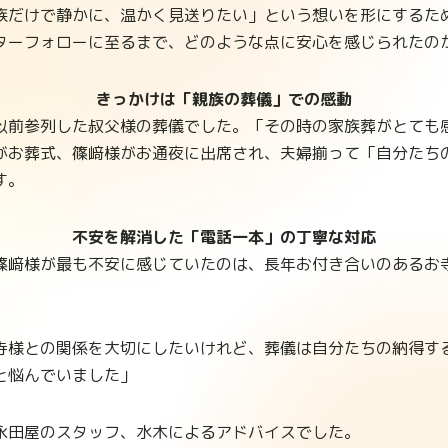
族だけで静かに、温かく見送りたい」という想いを形にするた
ターフォローに至るまで、どのような点に安心を感じられたの
きっかけは「親族の葬儀」での感動
以前参列した叔父様の葬儀でした。「その時の家族葬がとても
がお葬式、篠﨑様がお通夜に出席され、夫婦揃って「自分たち
す。
不安を解消した「電話一本」の丁寧な対応
篠﨑様が最も不安に感じていたのは、長年お付き合いのあるお
寺様との関係を大切にしたいけれど、葬儀は自分たちの納得す
と悩んでいました」
永田屋のスタッフ、水木によるアドバイスでした。