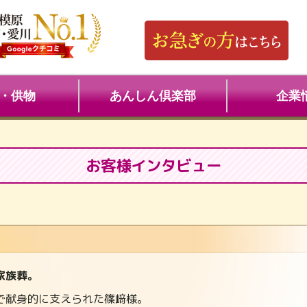
・供物
あんしん倶楽部
企業
お客様インタビュー
家族葬。
で献身的に支えられた篠﨑様。