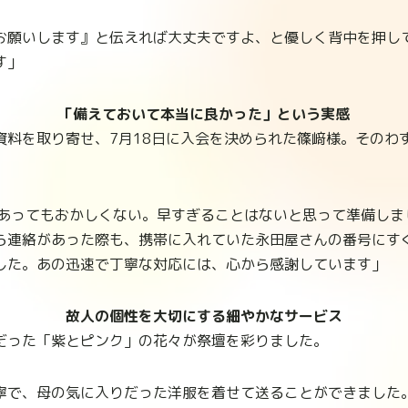
お願いします』と伝えれば大丈夫ですよ、と優しく背中を押し
す」
「備えておいて本当に良かった」という実感
資料を取り寄せ、7月18日に入会を決められた篠﨑様。そのわ
があってもおかしくない。早すぎることはないと思って準備しま
ら連絡があった際も、携帯に入れていた永田屋さんの番号にす
した。あの迅速で丁寧な対応には、心から感謝しています」
故人の個性を大切にする細やかなサービス
だった「紫とピンク」の花々が祭壇を彩りました。
寧で、母の気に入りだった洋服を着せて送ることができました