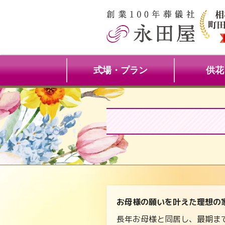
式場・プラン
供花
お母様の願いを叶えた理想の
長年お母様と同居し、最期ま