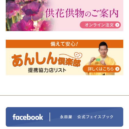
ぶ！はじめてのお葬式」小さな家族葬ハウス®町田成
瀬 ご参加ありがとうございました！
2024/01/19
令和6年能登半島地震災害の寄付のご報
告
2024/01/01
年始もご遠慮無くお電話ください。
2024/01/01
人形供養 寄付のご報告
2023/12/16
終活なるほど教室＠小さな家族葬ハウ
ス®上鶴間 エンディングノートを書いてみよう！
2023/11/29
永田屋創業110周年記念式典 レンブラ
ントホテル東京町田