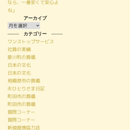
なら、一番安くて安心よ
ね」
アーカイブ
ア
ー
カテゴリー
カ
ワンストップサービス
イ
社葬の実績
ブ
愛川町の葬儀
日本の文化
日本の文化
相模原市の葬儀
おひとりさま日記
町田市の葬儀
町田市の葬儀
質問コーナー
質問コーナー
新規提携協力店