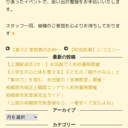
り添ったイベントで、思い出の整理をお手伝いいたしま
す。
スタッフ一同、皆様のご参加を心よりお待ちしておりま
す
【愛川】家族葬のお料理試食会ご参加ありがとうございます
【町田成瀬】2／5エンディングノートの書き方講座
最新の投稿
【上溝駅徒歩2分！】永田屋で人形供養祭開催
【小学生の心と体を整える】子どもの「穏やかな心」と
「集中力」を育む、永田屋の「坐禅教室」開催！
相模原市南区上鶴間エリアで人形供養祭開催
相模原市営斎場完全ガイド！
「公営の相模原市営斎場なら、一番安くて安心よね」
アーカイブ
ア
ー
カテゴリー