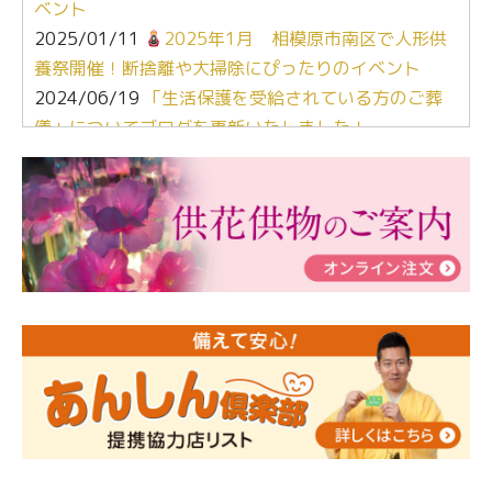
ベント
2025/01/11
2025年1月 相模原市南区で人形供
養祭開催！断捨離や大掃除にぴったりのイベント
2024/06/19
「生活保護を受給されている方のご葬
儀」についてブログを更新いたしました！
2024/03/06
【終活なるほど教室】「マンガで学
ぶ！はじめてのお葬式」小さな家族葬ハウス®町田成
瀬 ご参加ありがとうございました！
2024/01/19
令和6年能登半島地震災害の寄付のご報
告
2024/01/01
年始もご遠慮無くお電話ください。
2024/01/01
人形供養 寄付のご報告
2023/12/16
終活なるほど教室＠小さな家族葬ハウ
ス®上鶴間 エンディングノートを書いてみよう！
2023/11/29
永田屋創業110周年記念式典 レンブラ
ントホテル東京町田