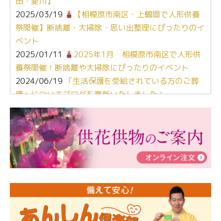
田・愛川】
2025/03/19
【相模原市南区・上鶴間で人形供養
祭開催】断捨離・大掃除・思い出整理にぴったりのイ
ベント
2025/01/11
2025年1月 相模原市南区で人形供
養祭開催！断捨離や大掃除にぴったりのイベント
2024/06/19
「生活保護を受給されている方のご葬
儀」についてブログを更新いたしました！
2024/03/06
【終活なるほど教室】「マンガで学
ぶ！はじめてのお葬式」小さな家族葬ハウス®町田成
瀬 ご参加ありがとうございました！
2024/01/19
令和6年能登半島地震災害の寄付のご報
告
2024/01/01
年始もご遠慮無くお電話ください。
2024/01/01
人形供養 寄付のご報告
2023/12/16
終活なるほど教室＠小さな家族葬ハウ
ス®上鶴間 エンディングノートを書いてみよう！