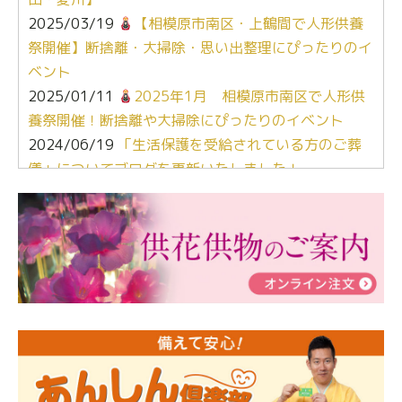
2025/03/19
【相模原市南区・上鶴間で人形供養
祭開催】断捨離・大掃除・思い出整理にぴったりのイ
ベント
2025/01/11
2025年1月 相模原市南区で人形供
養祭開催！断捨離や大掃除にぴったりのイベント
2024/06/19
「生活保護を受給されている方のご葬
儀」についてブログを更新いたしました！
2024/03/06
【終活なるほど教室】「マンガで学
ぶ！はじめてのお葬式」小さな家族葬ハウス®町田成
瀬 ご参加ありがとうございました！
2024/01/19
令和6年能登半島地震災害の寄付のご報
告
2024/01/01
年始もご遠慮無くお電話ください。
2024/01/01
人形供養 寄付のご報告
2023/12/16
終活なるほど教室＠小さな家族葬ハウ
ス®上鶴間 エンディングノートを書いてみよう！