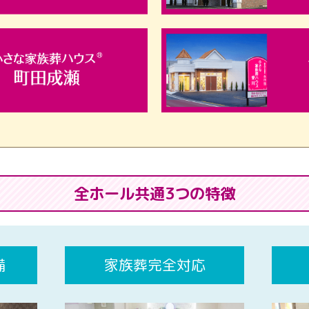
全ホール共通3つの特徴
備
家族葬完全対応