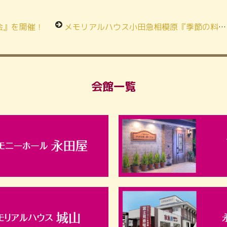
会』を開催！
メモリアルハウス小田急相模原『季節の料理お食事会』好評でした！
会館一覧