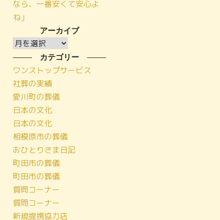
なら、一番安くて安心よ
ね」
アーカイブ
ア
ー
カテゴリー
カ
ワンストップサービス
イ
社葬の実績
ブ
愛川町の葬儀
日本の文化
日本の文化
相模原市の葬儀
おひとりさま日記
町田市の葬儀
町田市の葬儀
質問コーナー
質問コーナー
新規提携協力店