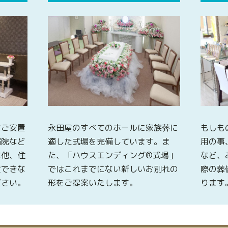
なご安置
永田屋のすべてのホールに家族葬に
もしも
病院など
適した式場を完備しています。ま
用の事
な他、住
た、「ハウスエンディング®式場」
など、
置できな
ではこれまでにない新しいお別れの
際の葬
ださい。
形をご提案いたします。
ります