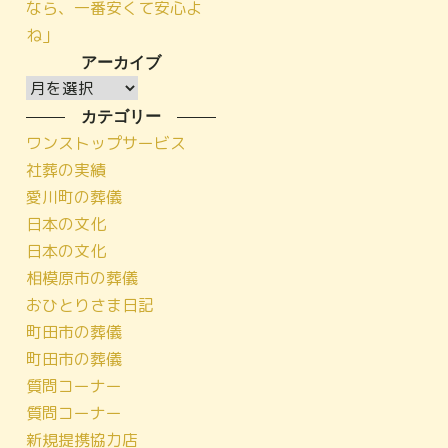
なら、一番安くて安心よ
ね」
アーカイブ
ア
ー
カテゴリー
カ
ワンストップサービス
イ
社葬の実績
ブ
愛川町の葬儀
日本の文化
日本の文化
相模原市の葬儀
おひとりさま日記
町田市の葬儀
町田市の葬儀
質問コーナー
質問コーナー
新規提携協力店