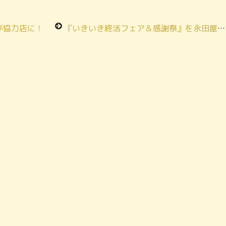
が協力店に！
『いきいき終活フェア＆感謝祭』を永田屋富士見斎場で開催しました！