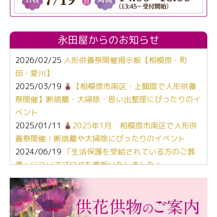
永田屋からのお知らせ
2026/02/25
人形供養祭開催掲示板【相模原・町
田・愛川】
2025/03/19
【相模原市南区・上鶴間で人形供養
祭開催】断捨離・大掃除・思い出整理にぴったりのイ
ベント
2025/01/11
2025年1月 相模原市南区で人形供
養祭開催！断捨離や大掃除にぴったりのイベント
2024/06/19
「生活保護を受給されている方のご葬
儀」についてブログを更新いたしました！
2024/03/06
【終活なるほど教室】「マンガで学
ぶ！はじめてのお葬式」小さな家族葬ハウス®町田成
瀬 ご参加ありがとうございました！