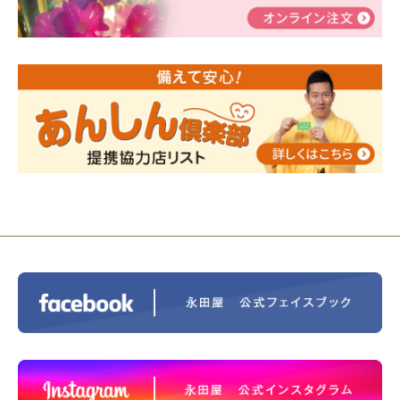
2024/01/19
令和6年能登半島地震災害の寄付のご報
告
2024/01/01
年始もご遠慮無くお電話ください。
2024/01/01
人形供養 寄付のご報告
2023/12/16
終活なるほど教室＠小さな家族葬ハウ
ス®上鶴間 エンディングノートを書いてみよう！
2023/11/29
永田屋創業110周年記念式典 レンブラ
ントホテル東京町田