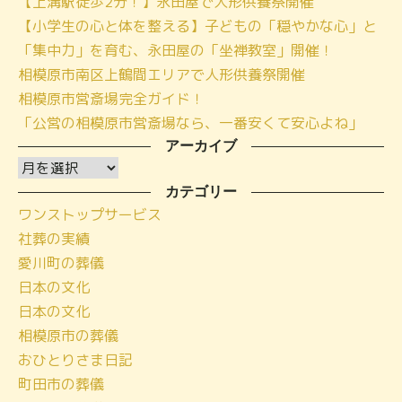
【上溝駅徒歩2分！】永田屋で人形供養祭開催
【小学生の心と体を整える】子どもの「穏やかな心」と
「集中力」を育む、永田屋の「坐禅教室」開催！
相模原市南区上鶴間エリアで人形供養祭開催
相模原市営斎場完全ガイド！
「公営の相模原市営斎場なら、一番安くて安心よね」
アーカイブ
ア
ー
カテゴリー
ワンストップサービス
カ
社葬の実績
イ
愛川町の葬儀
ブ
日本の文化
日本の文化
相模原市の葬儀
おひとりさま日記
町田市の葬儀