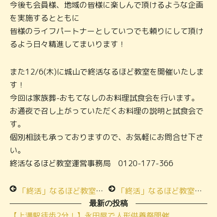
今後も会員様、地域の皆様に楽しんで頂けるような企画
を実施するとともに
皆様のライフパートナーとしていつでも頼りにして頂け
るよう日々精進してまいります！
また12/6(木)に城山で終活なるほど教室を開催いたしま
す！
今回は家族葬-おもてなしのお料理試食会を行います。
お通夜で召し上がっていただくお料理の説明と試食会で
す。
個別相談も承っておりますので、お気軽にお問合せ下さ
い。
終活なるほど教室運営事務局 0120-177-366
「終活」なるほど教室 食べて学ぶおもてなしの通夜料理★メモリアルハウス城山★
「終活」なるほど教室★季節のお料理お食事会★メモリアルハウス小田急相模原
最新の投稿
【上溝駅徒歩2分！】永田屋で人形供養祭開催