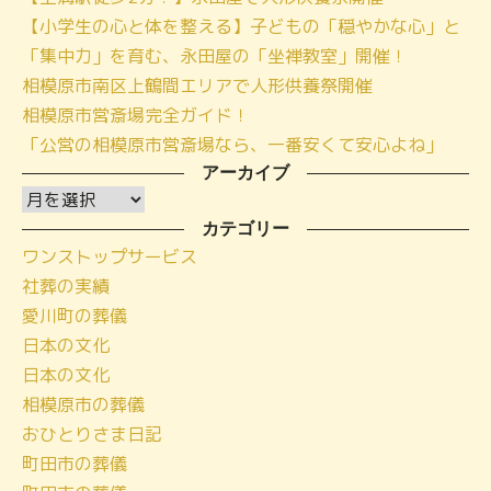
【小学生の心と体を整える】子どもの「穏やかな心」と
「集中力」を育む、永田屋の「坐禅教室」開催！
相模原市南区上鶴間エリアで人形供養祭開催
相模原市営斎場完全ガイド！
「公営の相模原市営斎場なら、一番安くて安心よね」
アーカイブ
ア
ー
カテゴリー
ワンストップサービス
カ
社葬の実績
イ
愛川町の葬儀
ブ
日本の文化
日本の文化
相模原市の葬儀
おひとりさま日記
町田市の葬儀