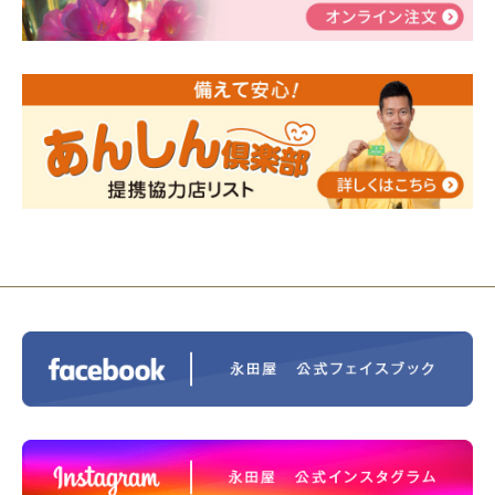
告
2024/01/01
年始もご遠慮無くお電話ください。
2024/01/01
人形供養 寄付のご報告
2023/12/16
終活なるほど教室＠小さな家族葬ハウ
ス®上鶴間 エンディングノートを書いてみよう！
2023/11/29
永田屋創業110周年記念式典 レンブラ
ントホテル東京町田