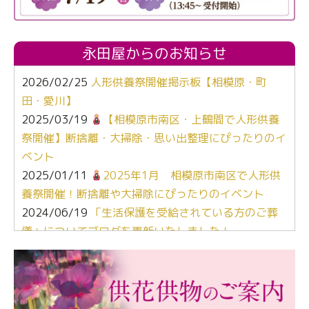
永田屋からのお知らせ
2026/02/25
人形供養祭開催掲示板【相模原・町
田・愛川】
2025/03/19
【相模原市南区・上鶴間で人形供養
祭開催】断捨離・大掃除・思い出整理にぴったりのイ
ベント
2025/01/11
2025年1月 相模原市南区で人形供
養祭開催！断捨離や大掃除にぴったりのイベント
2024/06/19
「生活保護を受給されている方のご葬
儀」についてブログを更新いたしました！
2024/03/06
【終活なるほど教室】「マンガで学
ぶ！はじめてのお葬式」小さな家族葬ハウス®町田成
瀬 ご参加ありがとうございました！
2024/01/19
令和6年能登半島地震災害の寄付のご報