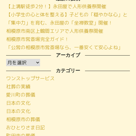
【上溝駅徒歩2分！】永田屋で人形供養祭開催
【小学生の心と体を整える】子どもの「穏やかな心」と
「集中力」を育む、永田屋の「坐禅教室」開催！
相模原市南区上鶴間エリアで人形供養祭開催
相模原市営斎場完全ガイド！
「公営の相模原市営斎場なら、一番安くて安心よね」
アーカイブ
ア
ー
カテゴリー
ワンストップサービス
カ
社葬の実績
イ
愛川町の葬儀
ブ
日本の文化
日本の文化
相模原市の葬儀
おひとりさま日記
町田市の葬儀