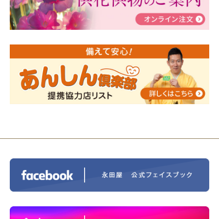
2024/01/19
令和6年能登半島地震災害の寄付のご報
告
2024/01/01
年始もご遠慮無くお電話ください。
2024/01/01
人形供養 寄付のご報告
2023/12/16
終活なるほど教室＠小さな家族葬ハウ
ス®上鶴間 エンディングノートを書いてみよう！
2023/11/29
永田屋創業110周年記念式典 レンブラ
ントホテル東京町田