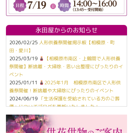
永田屋からのお知らせ
2026/02/25
人形供養祭開催掲示板【相模原・町
田・愛川】
2025/03/19
【相模原市南区・上鶴間で人形供養
祭開催】断捨離・大掃除・思い出整理にぴったりのイ
ベント
2025/01/11
2025年1月 相模原市南区で人形供
養祭開催！断捨離や大掃除にぴったりのイベント
2024/06/19
「生活保護を受給されている方のご葬
儀」についてブログを更新いたしました！
2024/03/06
【終活なるほど教室】「マンガで学
ぶ！はじめてのお葬式」小さな家族葬ハウス®町田成
瀬 ご参加ありがとうございました！